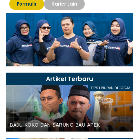
Formulir
Karier Lain
Artikel Terbaru
TIPS LIBURAN DI JOGJA
BAJU KOKO DAN SARUNG BAU APEK