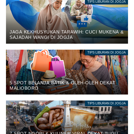
TIPS LIBURAN DI JOGJA
JAGA KEKHUSYUKAN TARAWIH: CUCI MUKENA &
SAJADAH WANGI DI JOGJA
TIPS LIBURAN DI JOGJA
5 SPOT BELANJA BATIK & OLEH-OLEH DEKAT
MALIOBORO
TIPS LIBURAN DI JOGJA
7 SPOT NGOPI & KULINER VIRAL DEKAT TUGU