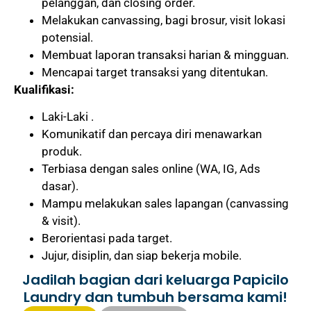
pelanggan, dan closing order.
Melakukan canvassing, bagi brosur, visit lokasi
potensial.
Membuat laporan transaksi harian & mingguan.
Mencapai target transaksi yang ditentukan.
Kualifikasi:
Laki-Laki .
Komunikatif dan percaya diri menawarkan
produk.
Terbiasa dengan sales online (WA, IG, Ads
dasar).
Mampu melakukan sales lapangan (canvassing
& visit).
Berorientasi pada target.
Jujur, disiplin, dan siap bekerja mobile.
Jadilah bagian dari keluarga Papicilo
Laundry dan tumbuh bersama kami!